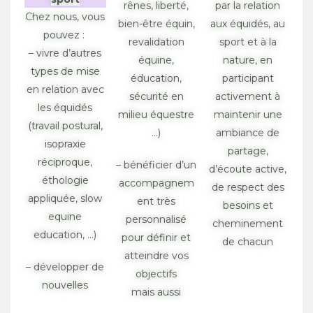
rênes, liberté,
par la relation
Chez nous, vous
bien-être équin,
aux équidés, au
pouvez :
revalidation
sport et à la
– vivre d’autres
équine,
nature, en
types de mise
éducation,
participant
en relation avec
sécurité en
activement à
les équidés
milieu équestre
maintenir une
(travail postural,
…)
ambiance de
isopraxie
partage,
réciproque,
– bénéficier d’un
d’écoute active,
éthologie
accompagnem
de respect des
appliquée, slow
ent très
besoins et
equine
personnalisé
cheminement
education, …)
pour définir et
de chacun
atteindre vos
– développer de
objectifs
nouvelles
mais aussi