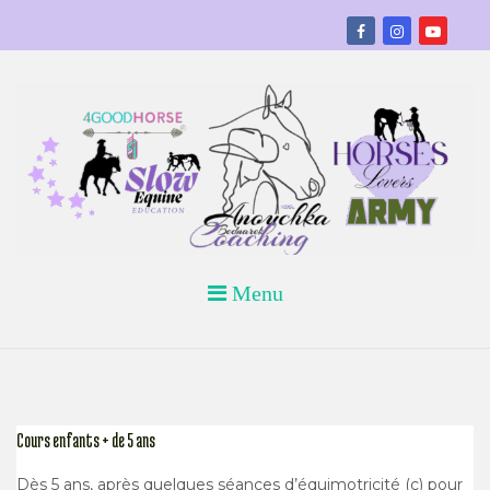
Skip
to
content
Horses Lovers Army- Slow equine education
ANOUCHKA BEDNAREK COACHING
Menu
– ABC ASBL
Cours enfants + de 5 ans
Dès
5 ans, après quelques séances d’équimotricité (c) pour