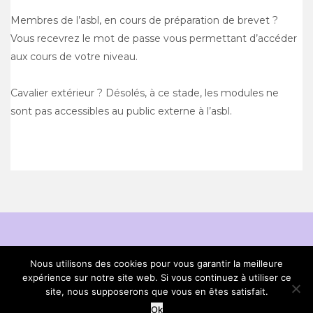
Membres de l’asbl, en cours de préparation de brevet ?
Vous recevrez le mot de passe vous permettant d’accéder
aux cours de votre niveau.
Cavalier extérieur ? Désolés, à ce stade, les modules ne
sont pas accessibles au public externe à l’asbl.
Nous utilisons des cookies pour vous garantir la meilleure
expérience sur notre site web. Si vous continuez à utiliser ce
site, nous supposerons que vous en êtes satisfait.
© All Right Reserved ABC
Just News
By
Ok