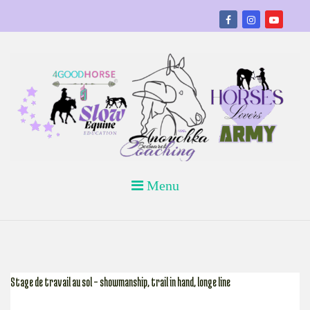
Skip
to
content
Horses Lovers Army- Slow equine education
ANOUCHKA BEDNAREK COACHING
Menu
– ABC ASBL
Stage de travail au sol – showmanship, trail in hand, longe line