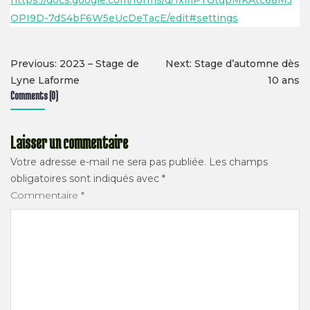
https://docs.google.com/forms/d/1xlIiPTGtqpMKAtc68MJ
OPI9D-7dS4bF6W5eUcDeTacE/edit#settings
Tags:
Navigation
Previous:
2023 – Stage de
Next:
Stage d’automne dès
Lyne Laforme
10 ans
de
Comments (0)
l’article
Laisser un commentaire
Votre adresse e-mail ne sera pas publiée.
Les champs
obligatoires sont indiqués avec
*
Commentaire
*